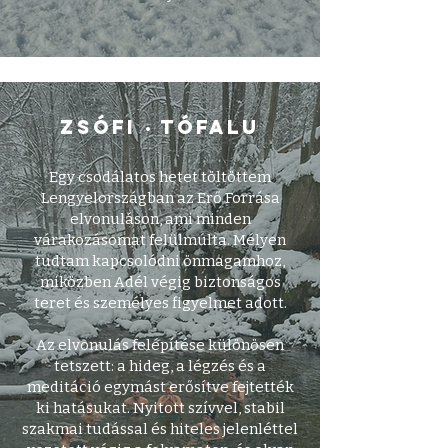
zsófi
tófalu
•
Egy csodálatos hetet töltöttem
Lengyelországban az Erő Forrása
elvonuláson, ami minden
várakozásomat felülmúlta. Mélyen
tudtam kapcsolódni önmagamhoz,
miközben Adél végig biztonságos
teret és személyes figyelmet adott.
Az elvonulás felépítése különösen
tetszett: a hideg, a légzés és a
meditáció egymást erősítve fejtették
ki hatásukat. Nyitott szívvel, stabil
szakmai tudással és hiteles jelenléttel