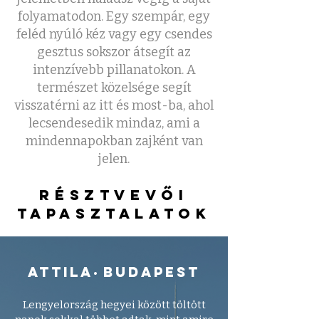
folyamatodon. Egy szempár, egy
feléd nyúló kéz vagy egy csendes
gesztus sokszor átsegít az
intenzívebb pillanatokon. A
természet közelsége segít
visszatérni az itt és most-ba, ahol
lecsendesedik mindaz, ami a
mindennapokban zajként van
jelen.
résztvevői
tapasztalatok
attila
budapest
•
Lengyelország hegyei között töltött