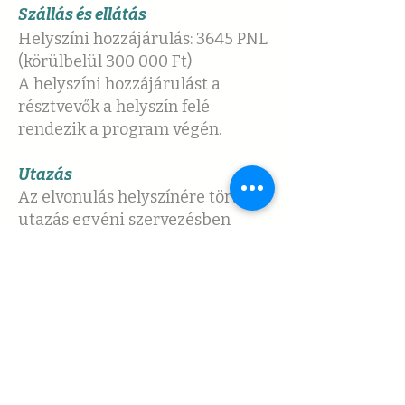
Szállás és ellátás
Helyszíni hozzájárulás: 3645 PNL
(körülbelül 300 000 Ft)
A helyszíni hozzájárulást a
résztvevők a helyszín felé
rendezik a program végén.
Utazás
Az elvonulás helyszínére történő
utazás egyéni szervezésben
történik.
A jelentkezők számára egy
kapcsolódási felületet biztosítok,
ahol az azonos irányból érkezők
egymásra találhatnak, így
lehetőség nyílik közös utazásra,
telekocsi szervezésére és az
utazási költségek megosztására.