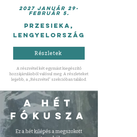
2027 január 29-
február 5.
Przesieka,
Lengyelország
Részletek
A részvétel két egymást kiegészítő
hozzájárulásból valósul meg. A részleteket
lejjebb, a „Részvétel” szekcióban találod.
A HÉT
FóKUSZA
Ez a hét kilépés a megszokott