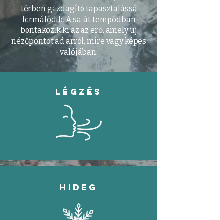
térben gazdagító tapasztalássá
formálódik. A saját tempódban
bontakozik ki az az erő, amely új
nézőpontot ad arról, mire vagy képes
valójában.
légzés
hideg