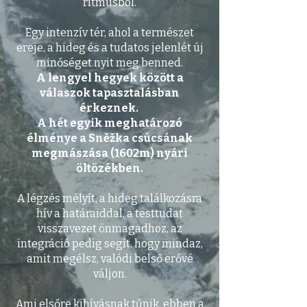
ritmusból.
Egy intenzív tér, ahol a természet
ereje, a hideg és a tudatos jelenlét új
minőséget nyit meg benned.
A lengyel hegyek között a
válaszok tapasztalásban
érkeznek.
A hét egyik meghatározó
élménye a Sněžka csúcsának
megmászása (1602m) nyári
öltözékben.
A légzés mélyít, a hideg találkozásra
hív a határaiddal, a testtudat
visszavezet önmagadhoz, az
integráció pedig segít, hogy mindaz,
amit megélsz, valódi belső erővé
váljon.
Ami elsőre kihívásnak tűnik, ebben a