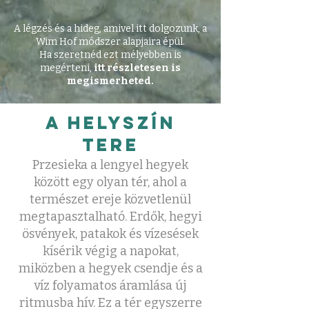
A légzés és a hideg, amivel itt dolgozunk, a
Wim Hof módszer alapjaira épül.
Ha szeretnéd ezt mélyebben is
megérteni,
itt részletesen is
megismerheted.
A helyszín
tere
Przesieka a lengyel hegyek
között egy olyan tér, ahol a
természet ereje közvetlenül
megtapasztalható.
Erdők, hegyi
ösvények, patakok és vízesések
kísérik végig a napokat,
miközben a hegyek csendje és a
víz folyamatos áramlása új
ritmusba hív. Ez a tér egyszerre