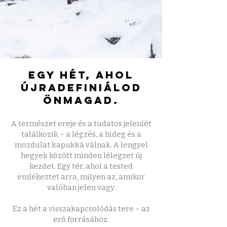
Egy hét, ahol
újradefiniálod
önmagad.
A természet ereje és a tudatos jelenlét
találkozik – a légzés, a hideg és a
mozdulat kapukká válnak.
A lengyel
hegyek között minden lélegzet új
kezdet. Egy tér, ahol a tested
emlékeztet arra, milyen az, amikor
valóban jelen vagy.
Ez a hét a visszakapcsolódás tere – az
erő forrásához.