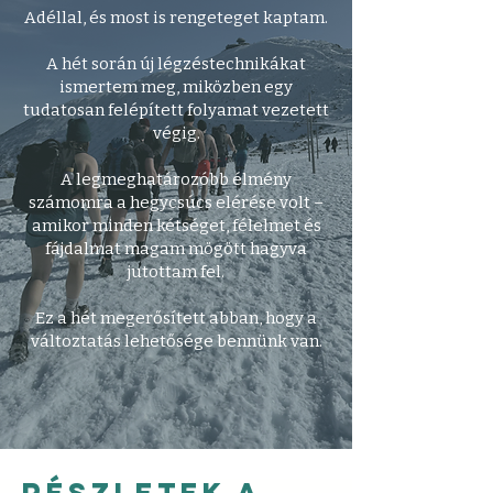
Adéllal, és most is rengeteget kaptam.
A hét során új légzéstechnikákat
ismertem meg, miközben egy
tudatosan felépített folyamat vezetett
végig.
A legmeghatározóbb élmény
számomra a hegycsúcs elérése volt –
amikor minden kétséget, félelmet és
fájdalmat magam mögött hagyva
jutottam fel.
Ez a hét megerősített abban, hogy a
változtatás lehetősége bennünk van.