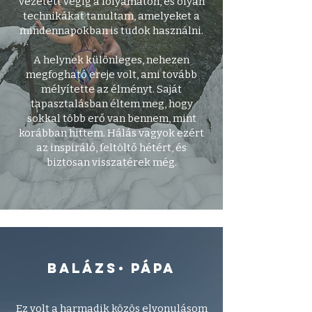
vezetett végig a folyamaton, és olyan
technikákat tanultam, amelyeket a
mindennapokban is tudok használni.
A helynek különleges, nehezen
megfogható ereje volt, ami tovább
mélyítette az élményt. Saját
tapasztalásban éltem meg, hogy
sokkal több erő van bennem, mint
korábban hittem. Hálás vagyok ezért
az inspiráló, feltöltő hétért, és
biztosan visszatérek még.
•
balázs
pápa
Ez volt a harmadik közös elvonulásom