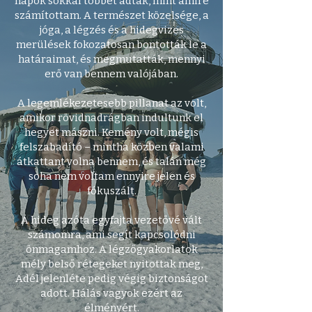
napok sokkal többet adtak, mint amire
számítottam. A természet közelsége, a
jóga, a légzés és a hidegvizes
merülések fokozatosan bontották le a
határaimat, és megmutatták, mennyi
erő van bennem valójában.
A legemlékezetesebb pillanat az volt,
amikor rövidnadrágban indultunk el
hegyet mászni. Kemény volt, mégis
felszabadító – mintha közben valami
átkattant volna bennem, és talán még
soha nem voltam ennyire jelen és
fókuszált.
A hideg azóta egyfajta vezetővé vált
számomra, ami segít kapcsolódni
önmagamhoz. A légzőgyakorlatok
mély belső rétegeket nyitottak meg,
Adél jelenléte pedig végig biztonságot
adott. Hálás vagyok ezért az
élményért.