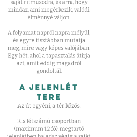
saját ritmusodra, és arra, hogy
mindaz, ami megérkezik, valódi
élménnyé váljon.
A folyamat napról napra mélyül,
és egyre tisztábban mutatja
meg, mire vagy képes valójában.
Egy hét, ahol a tapasztalás átírja
azt, amit eddig magadról
gondoltál.
A jelenlét
tere
Az út egyéni, a tér közös.
Kis létszámú csoportban
(maximum 12 fő), megtartó
jelenlétben haladsz végig a saját