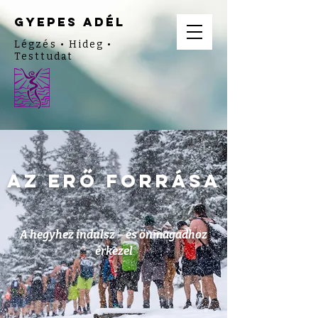
gyepes adél
Légzés • Hideg •
Testtudat
az erő forrása
A hegyhez indulsz – és önmagadhoz
érkezel