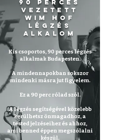
90 perces
vezetett
Wim hof
légzés
alkalom
Kis csoportos, 90 perces légzés
alkalmak Budapesten.
A mindennapokban sokszor
mindenki másra jut figyelem.
Ez a 90 perc rólad szól.
A légzés segítségével közelebb
kerülhetsz önmagadhoz, a
tested jelzéseihez és ahhoz,
ami benned éppen megszólalni
készül.