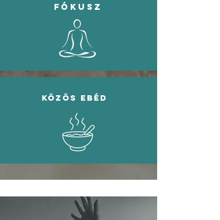
fókusz
közös ebéd