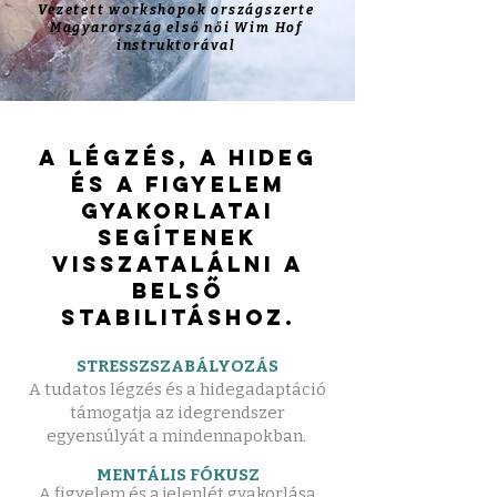
Vezetett workshopok országszerte
Magyarország első női Wim Hof
instruktorával
A légzés, a hideg
és a figyelem
gyakorlatai
segítenek
visszatalálni a
belső
stabilitáshoz.
STRESSZSZABÁLYOZÁS
A tudatos légzés és a hidegadaptáció
támogatja az idegrendszer
egyensúlyát a mindennapokban.
MENTÁLIS FÓKUSZ
A figyelem és a jelenlét gyakorlása