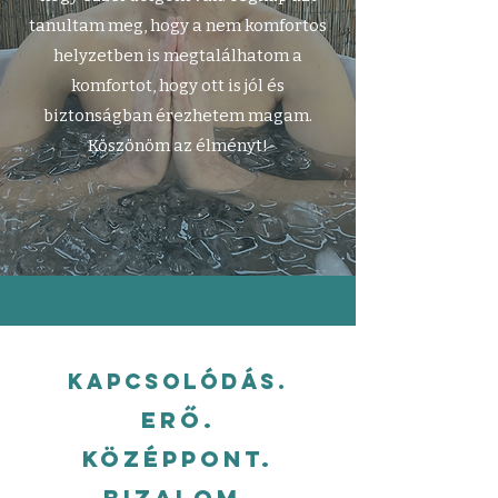
tanultam meg, hogy a nem komfortos
helyzetben is megtalálhatom a
komfortot, hogy ott is jól és
biztonságban érezhetem magam.
Köszönöm az élményt!
Kapcsolódás.
erő.
középpont.
Bizalom.