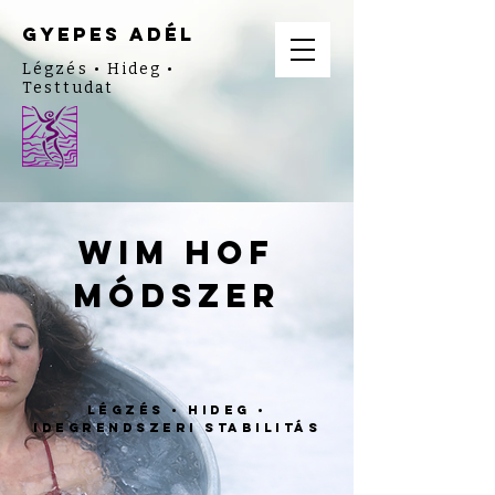
gyepes adél
Légzés • Hideg •
Testtudat
WIM HOF
MÓDSZER
Légzés • Hideg •
idegrendszeri stabilitás