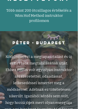
Több mint 200 ötcsillagos értékelés a
Wim Hof Method instruktor
profilomon
Péter
•
Budapest
Köszönöm ezt a megtapasztalást és új
erfőrrások megtalálásának útját.
Ehhez fontos volt egy olyan instruktor
aki szeretettel, odaadással,
lelkesedéssel ismertet meg a
módszerrel. Adélnak ez tökéletesen
sikerült. Igazából kérdés sem volt,
hogy hozzá jöjjek mert olyan energiája