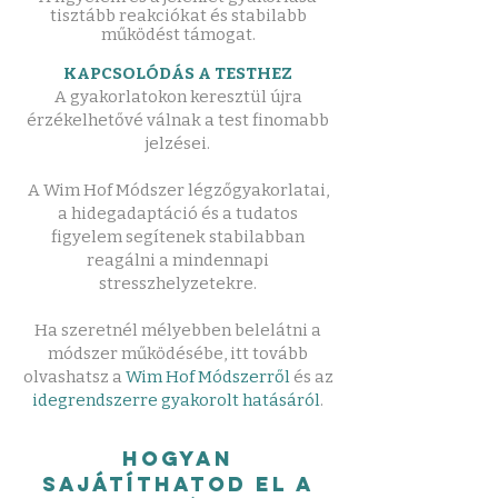
tisztább reakciókat és stabilabb
működést támogat.
KAPCSOLÓDÁS A TESTHEZ
A gyakorlatokon keresztül újra
érzékelhetővé válnak a test finomabb
jelzései.
A Wim Hof Módszer légzőgyakorlatai,
a hidegadaptáció és a tudatos
figyelem segítenek stabilabban
reagálni a mindennapi
stresszhelyzetekre.
​Ha szeretnél mélyebben belelátni a
módszer működésébe, itt tovább
olvashatsz a
Wim Hof Módszerről
és az
idegrendszerre gyakorolt hatásáról
.
Hogyan
sajátíthatod el a