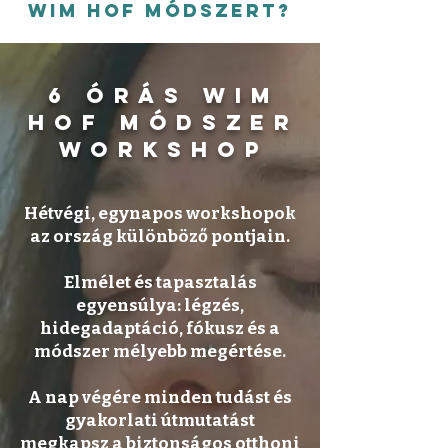
Wim Hof Módszert?
6 órás Wim
Hof Módszer
Workshop
Hétvégi, egynapos workshopok
az ország különböző pontjain.
Elmélet és tapasztalás
egyensúlya: légzés,
hidegadaptáció, fókusz és a
módszer mélyebb megértése.
A nap végére minden tudást és
gyakorlati útmutatást
megkapsz a biztonságos otthoni