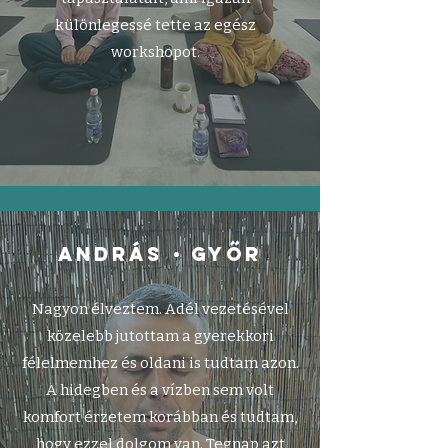
különlegessé tette az egész
workshopot.
•
András
győr
Nagyon élveztem. Adél vezetésével
közelebb jutottam a gyerekkori
félelmemhez és oldani is tudtam azon.
A hidegben és a vízben sem volt
komfort érzetem korábban és tudtam,
hogy ezzel dolgom van. Tegnap azt