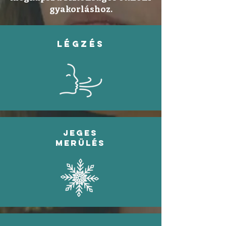
gyakorláshoz.
légzés
jeges
merülés