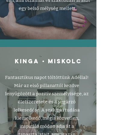
van, ami bizalmat és szaktudást áraszt
egy belső mélység mellett.
•
Kinga
Miskolc
Fantasztikus napot töltöttünk Adéllal!
Már az első pillanattól kezdve
lenyűgözött a pozitív személyisége, az
életszeretete és a sugárzó
lelkesedése. A szakmai tudása
kiemelkedő, mégis közvetlen,
inspiráló módon adja át a
tapasztalatait, ami igazán