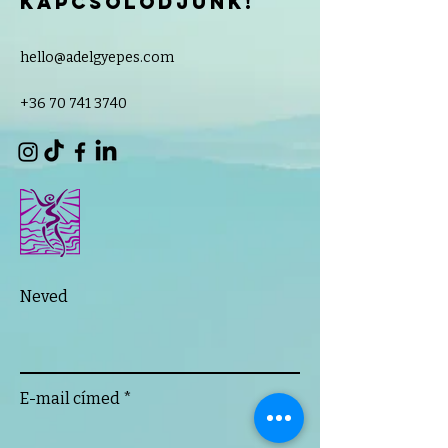
kapcsolódjunk!
hello@adelgyepes.com
+36 70 741 3740
Neved
E-mail címed