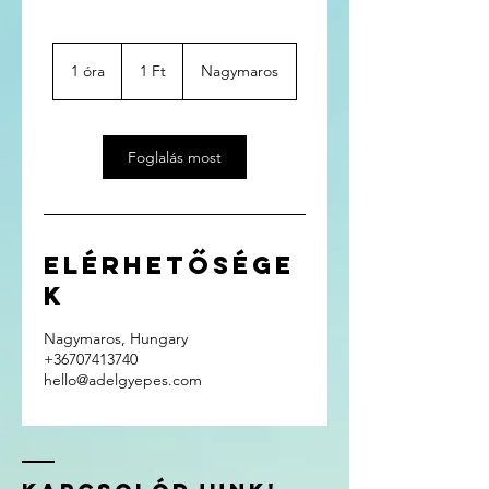
1
magyar
1 óra
1
1 Ft
Nagymaros
forint
ó
r
Foglalás most
Elérhetősége
k
Nagymaros, Hungary
+36707413740
hello@adelgyepes.com